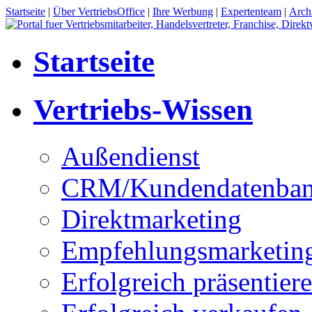
Startseite
|
Über VertriebsOffice
|
Ihre Werbung
|
Expertenteam
|
Arch
Startseite
Vertriebs-Wissen
Außendienst
CRM/Kundendatenba
Direktmarketing
Empfehlungsmarketin
Erfolgreich präsentier