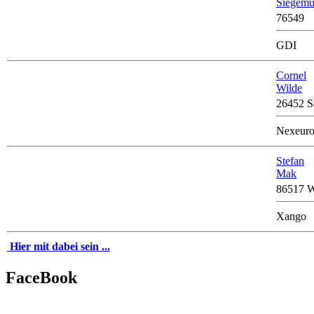
Siegem
76549
GDI
Cornel
Wilde
26452 S
Nexeur
Stefan
Mak
86517 W
Xango
Hier mit dabei sein ...
FaceBook