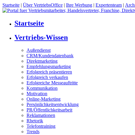
Startseite
|
Über VertriebsOffice
|
Ihre Werbung
|
Expertenteam
|
Arch
Startseite
Vertriebs-Wissen
Außendienst
CRM/Kundendatenbank
Direktmarketing
Empfehlungsmarketing
Erfolgreich präsentieren
Erfolgreich verkaufen
Erfolgreiche Messeauftritte
Kommunikation
Motivation
Online-Marketing
Persönlichkeitsentwicklung
PR/Öffentlichkeitsarbeit
Reklamationen
Rhetorik
Telefontraining
Trends