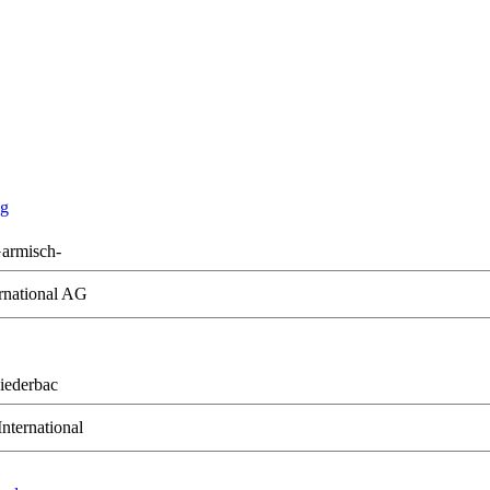
ng
armisch-
rnational AG
iederbac
International