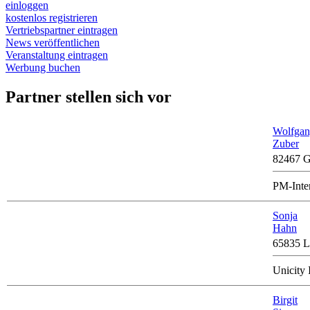
einloggen
kostenlos registrieren
Vertriebspartner eintragen
News veröffentlichen
Veranstaltung eintragen
Werbung buchen
Partner stellen sich vor
Wolfga
Zuber
82467 G
PM-Inte
Sonja
Hahn
65835 L
Unicity 
Birgit