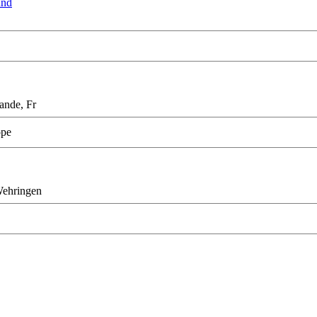
und
ande, Fr
ope
ehringen