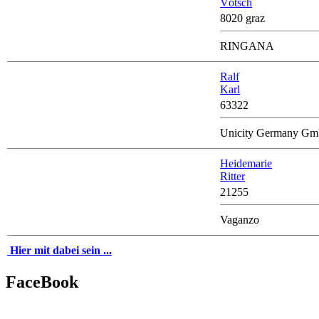
Vötsch
8020 graz
RINGANA
Ralf
Karl
63322
Unicity Germany G
Heidemarie
Ritter
21255
Vaganzo
Hier mit dabei sein ...
FaceBook