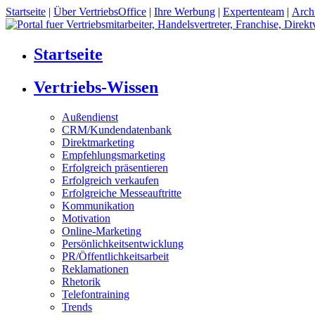
Startseite
|
Über VertriebsOffice
|
Ihre Werbung
|
Expertenteam
|
Arch
Startseite
Vertriebs-Wissen
Außendienst
CRM/Kundendatenbank
Direktmarketing
Empfehlungsmarketing
Erfolgreich präsentieren
Erfolgreich verkaufen
Erfolgreiche Messeauftritte
Kommunikation
Motivation
Online-Marketing
Persönlichkeitsentwicklung
PR/Öffentlichkeitsarbeit
Reklamationen
Rhetorik
Telefontraining
Trends