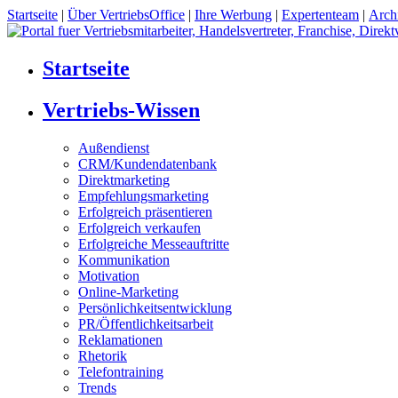
Startseite
|
Über VertriebsOffice
|
Ihre Werbung
|
Expertenteam
|
Arch
Startseite
Vertriebs-Wissen
Außendienst
CRM/Kundendatenbank
Direktmarketing
Empfehlungsmarketing
Erfolgreich präsentieren
Erfolgreich verkaufen
Erfolgreiche Messeauftritte
Kommunikation
Motivation
Online-Marketing
Persönlichkeitsentwicklung
PR/Öffentlichkeitsarbeit
Reklamationen
Rhetorik
Telefontraining
Trends