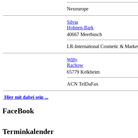
Nexeurope
Silvia
Hohnen-Bark
40667 Meerbusch
LR-International Cosmetic & Mark
Willy
Rachow
65779 Kelkheim
ACN TelDaFax
Hier mit dabei sein ...
FaceBook
Terminkalender