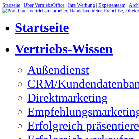
Startseite
|
Über VertriebsOffice
|
Ihre Werbung
|
Expertenteam
|
Arch
Startseite
Vertriebs-Wissen
Außendienst
CRM/Kundendatenba
Direktmarketing
Empfehlungsmarketin
Erfolgreich präsentier