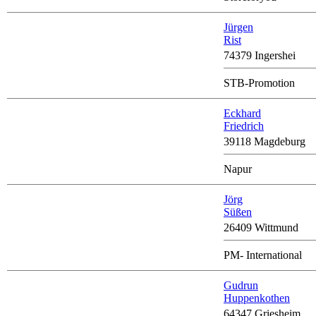
Jürgen
Rist
74379 Ingershei
STB-Promotion
Eckhard
Friedrich
39118 Magdeburg
Napur
Jörg
Süßen
26409 Wittmund
PM- International
Gudrun
Huppenkothen
64347 Griesheim