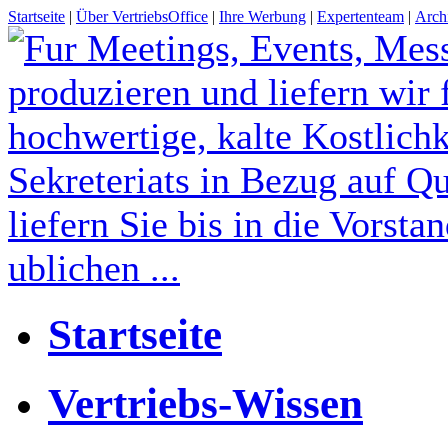
Startseite
|
Über VertriebsOffice
|
Ihre Werbung
|
Expertenteam
|
Arch
Startseite
Vertriebs-Wissen