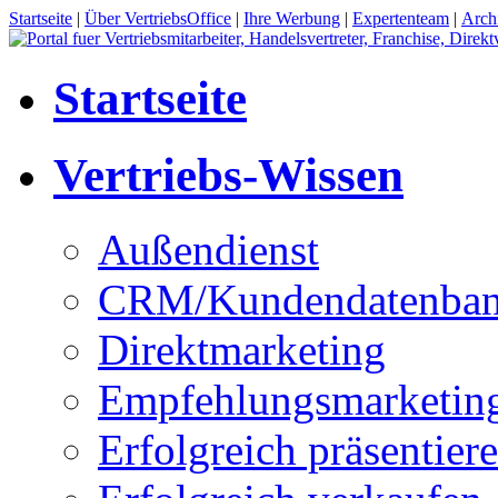
Startseite
|
Über VertriebsOffice
|
Ihre Werbung
|
Expertenteam
|
Arch
Startseite
Vertriebs-Wissen
Außendienst
CRM/Kundendatenba
Direktmarketing
Empfehlungsmarketin
Erfolgreich präsentier