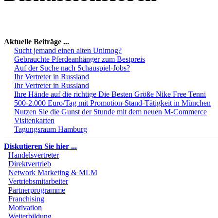
Aktuelle Beiträge ...
Sucht jemand einen alten Unimog?
Gebrauchte Pferdeanhänger zum Bestpreis
Auf der Suche nach Schauspiel-Jobs?
Ihr Vertreter in Russland
Ihr Vertreter in Russland
Ihre Hände auf die richtige Die Besten Größe Nike Free Tenni
500-2.000 Euro/Tag mit Promotion-Stand-Tätigkeit in München
Nutzen Sie die Gunst der Stunde mit dem neuen M-Commerce
Visitenkarten
Tagungsraum Hamburg
Diskutieren Sie hier ...
Handelsvertreter
Direktvertrieb
Network Marketing & MLM
Vertriebsmitarbeiter
Partnerprogramme
Franchising
Motivation
Weiterbildung