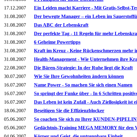
17.12.2007
Ein Leiden macht Karriere - Mit Gratis-Selbst-Te
31.08.2007
Der bewegte Manager – ein Leben im Sauerstoff
31.08.2007
Das ABC der Lebenskraft
31.08.2007
Der perfekte Tag - 11 Regeln für mehr Lebenskra
31.08.2007
6 Geheime Powertipps
31.08.2007
Kraft im Kreuz - Keine Rückenschmerzen mehr 
31.08.2007
Health-Management - Wie Unternehmen ihre Kr
22.08.2007
Die Bären-Strategie: In der Ruhe liegt die Kraft
30.07.2007
Wie Sie Ihre Gewohnheiten ändern können
16.07.2007
Name Power - So machen Sie sich einen Namen
16.07.2007
So springt der Funke über - In 6 Schritten positi
16.07.2007
Das Leben ist kein Zufall - Auch Ziellosigkeit ist
18.06.2007
Beseitigen Sie die Effizienzblocker
05.06.2007
So coachen Sie sich zu Ihrer KUNDEN-PIPELI
05.06.2007
Gedächtnis-Training MEGA MEMORY für den V
04.06.2007
Körper und Geist, die untrennbare Einheit