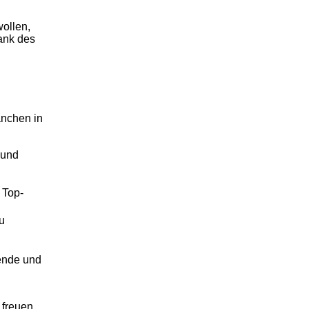
ollen,
ank des
anchen in
 und
 Top-
u
hende und
 freuen