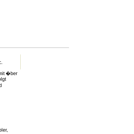
c.
 mit �ber
lgt
d
ler,