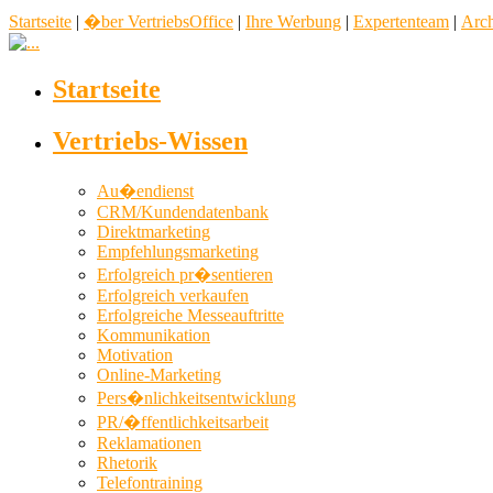
Startseite
|
�ber VertriebsOffice
|
Ihre Werbung
|
Expertenteam
|
Arc
Startseite
Vertriebs-Wissen
Au�endienst
CRM/Kundendatenbank
Direktmarketing
Empfehlungsmarketing
Erfolgreich pr�sentieren
Erfolgreich verkaufen
Erfolgreiche Messeauftritte
Kommunikation
Motivation
Online-Marketing
Pers�nlichkeitsentwicklung
PR/�ffentlichkeitsarbeit
Reklamationen
Rhetorik
Telefontraining