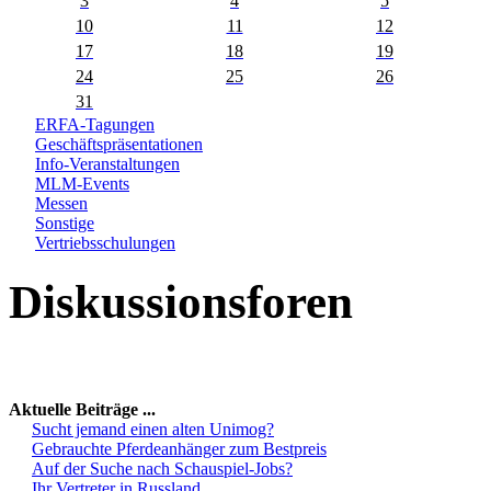
3
4
5
10
11
12
17
18
19
24
25
26
31
ERFA-Tagungen
Geschäftspräsentationen
Info-Veranstaltungen
MLM-Events
Messen
Sonstige
Vertriebsschulungen
Diskussionsforen
Aktuelle Beiträge ...
Sucht jemand einen alten Unimog?
Gebrauchte Pferdeanhänger zum Bestpreis
Auf der Suche nach Schauspiel-Jobs?
Ihr Vertreter in Russland