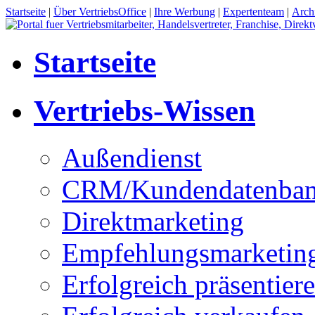
Startseite
|
Über VertriebsOffice
|
Ihre Werbung
|
Expertenteam
|
Arch
Startseite
Vertriebs-Wissen
Außendienst
CRM/Kundendatenba
Direktmarketing
Empfehlungsmarketin
Erfolgreich präsentier