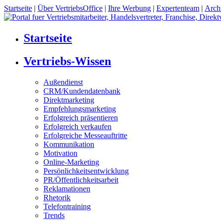
Startseite
|
Über VertriebsOffice
|
Ihre Werbung
|
Expertenteam
|
Arch
Startseite
Vertriebs-Wissen
Außendienst
CRM/Kundendatenbank
Direktmarketing
Empfehlungsmarketing
Erfolgreich präsentieren
Erfolgreich verkaufen
Erfolgreiche Messeauftritte
Kommunikation
Motivation
Online-Marketing
Persönlichkeitsentwicklung
PR/Öffentlichkeitsarbeit
Reklamationen
Rhetorik
Telefontraining
Trends