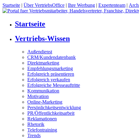
Startseite
|
Über VertriebsOffice
|
Ihre Werbung
|
Expertenteam
|
Arch
Startseite
Vertriebs-Wissen
Außendienst
CRM/Kundendatenbank
Direktmarketing
Empfehlungsmarketing
Erfolgreich präsentieren
Erfolgreich verkaufen
Erfolgreiche Messeauftritte
Kommunikation
Motivation
Online-Marketing
Persönlichkeitsentwicklung
PR/Öffentlichkeitsarbeit
Reklamationen
Rhetorik
Telefontraining
Trends