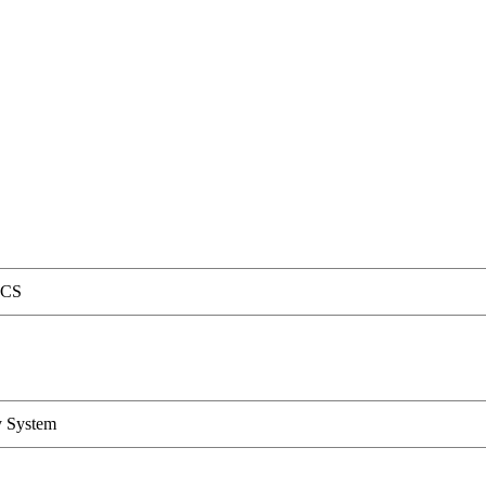
CS
y System