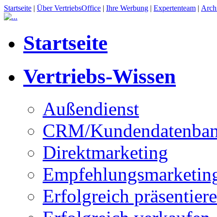
Startseite
|
Über VertriebsOffice
|
Ihre Werbung
|
Expertenteam
|
Arch
Startseite
Vertriebs-Wissen
Außendienst
CRM/Kundendatenba
Direktmarketing
Empfehlungsmarketin
Erfolgreich präsentier