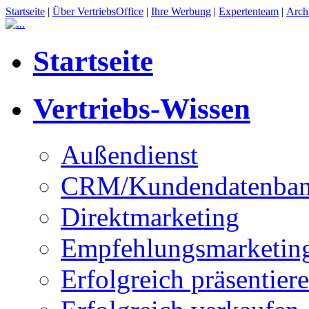
Startseite
|
Über VertriebsOffice
|
Ihre Werbung
|
Expertenteam
|
Arch
Startseite
Vertriebs-Wissen
Außendienst
CRM/Kundendatenba
Direktmarketing
Empfehlungsmarketin
Erfolgreich präsentier