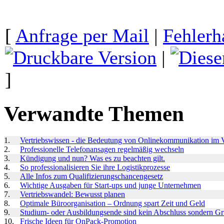
[
Anfrage per Mail
|
Fehlerh
|
]
Verwandte Themen
1.
Vertriebswissen - die Bedeutung von Onlinekommunikation im V
2.
Professionelle Telefonansagen regelmäßig wechseln
3.
Kündigung und nun? Was es zu beachten gilt.
4.
So professionalisieren Sie ihre Logistikprozesse
5.
Alle Infos zum Qualifizierungschancengesetz
6.
Wichtige Ausgaben für Start-ups und junge Unternehmen
7.
Vertriebswandel: Bewusst planen
8.
Optimale Büroorganisation – Ordnung spart Zeit und Geld
9.
Studium- oder Ausbildungsende sind kein Abschluss sondern Gr
10.
Frische Ideen für OnPack-Promotion