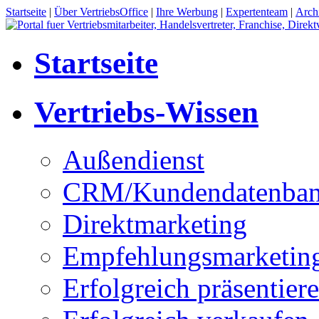
Startseite
|
Über VertriebsOffice
|
Ihre Werbung
|
Expertenteam
|
Arch
Startseite
Vertriebs-Wissen
Außendienst
CRM/Kundendatenba
Direktmarketing
Empfehlungsmarketin
Erfolgreich präsentier