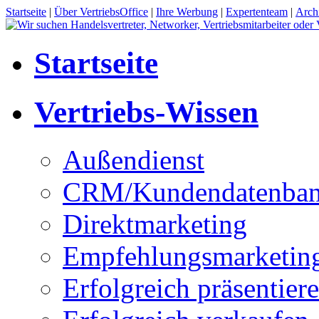
Startseite
|
Über VertriebsOffice
|
Ihre Werbung
|
Expertenteam
|
Arch
Startseite
Vertriebs-Wissen
Außendienst
CRM/Kundendatenba
Direktmarketing
Empfehlungsmarketin
Erfolgreich präsentier