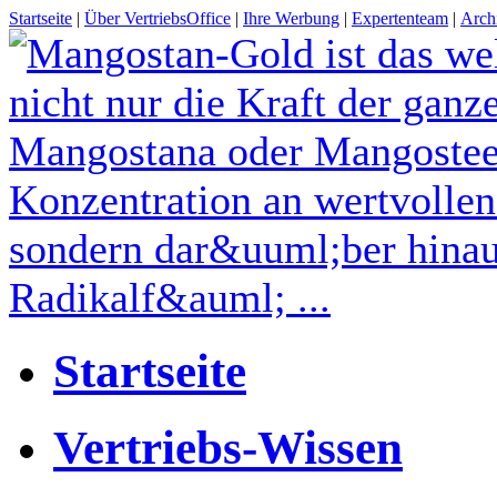
Startseite
|
Über VertriebsOffice
|
Ihre Werbung
|
Expertenteam
|
Arch
Startseite
Vertriebs-Wissen