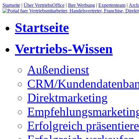
Startseite
|
Über VertriebsOffice
|
Ihre Werbung
|
Expertenteam
|
Arch
Startseite
Vertriebs-Wissen
Außendienst
CRM/Kundendatenba
Direktmarketing
Empfehlungsmarketin
Erfolgreich präsentier