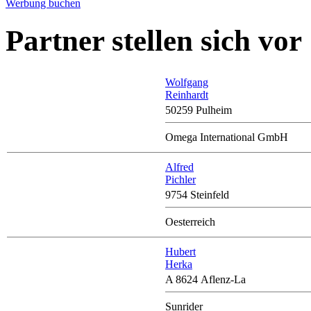
Werbung buchen
Partner stellen sich vor
Wolfgang
Reinhardt
50259 Pulheim
Omega International GmbH
Alfred
Pichler
9754 Steinfeld
Oesterreich
Hubert
Herka
A 8624 Aflenz-La
Sunrider