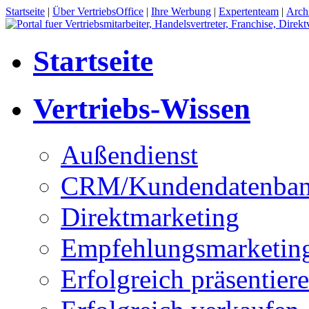
Startseite
|
Über VertriebsOffice
|
Ihre Werbung
|
Expertenteam
|
Arch
Startseite
Vertriebs-Wissen
Außendienst
CRM/Kundendatenba
Direktmarketing
Empfehlungsmarketin
Erfolgreich präsentier